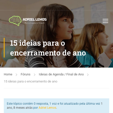
15 ideias para o
encerramento de ano
Home
Fóruns
Ideias de Agenda / Final de Ano
15 ideias para o encerramento de ano
Este tópico contém 0 resposta, 1 voz e foi atualizado pela última vez
1
ano, 8 meses atrás
por
Adriel Lemos
.