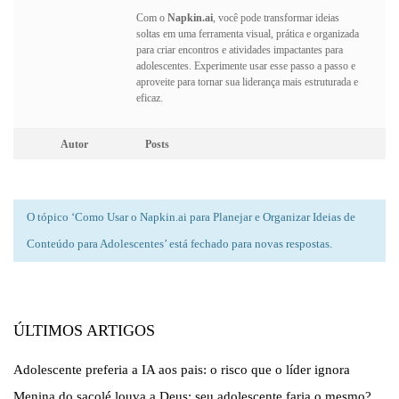
Com o
Napkin.ai
, você pode transformar ideias
soltas em uma ferramenta visual, prática e organizada
para criar encontros e atividades impactantes para
adolescentes. Experimente usar esse passo a passo e
aproveite para tornar sua liderança mais estruturada e
eficaz.
Autor
Posts
O tópico ‘Como Usar o Napkin.ai para Planejar e Organizar Ideias de
Conteúdo para Adolescentes’ está fechado para novas respostas.
ÚLTIMOS ARTIGOS
Adolescente preferia a IA aos pais: o risco que o líder ignora
Menina do sacolé louva a Deus: seu adolescente faria o mesmo?