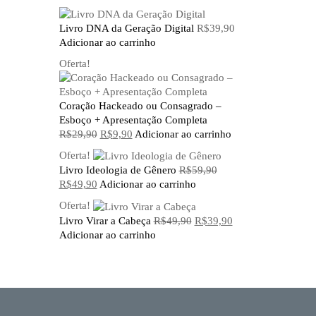
Livro DNA da Geração Digital
R$
39,90
Adicionar ao carrinho
Oferta!
Coração Hackeado ou Consagrado –
Esboço + Apresentação Completa
O
O
R$
29,90
R$
9,90
Adicionar ao carrinho
preço
preço
Oferta!
original
atual
Livro Ideologia de Gênero
R$
59,90
era:
é:
O
O
R$
49,90
Adicionar ao carrinho
R$29,90.
R$9,90.
preço
preço
Oferta!
original
atual
O
O
Livro Virar a Cabeça
R$
49,90
R$
39,90
era:
é:
preço
preço
Adicionar ao carrinho
R$59,90.
R$49,90.
original
atual
era:
é:
R$49,90.
R$39,90.