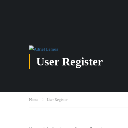
User Register
Home
User Register