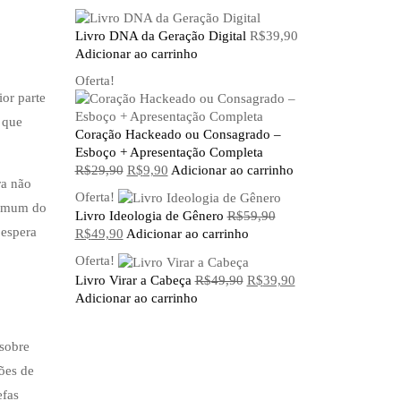
Livro DNA da Geração Digital
R$
39,90
Adicionar ao carrinho
Oferta!
ior parte
 que
Coração Hackeado ou Consagrado –
Esboço + Apresentação Completa
O
O
R$
29,90
R$
9,90
Adicionar ao carrinho
ra não
preço
preço
Oferta!
original
atual
 comum do
Livro Ideologia de Gênero
R$
59,90
era:
é:
 espera
O
O
R$
49,90
Adicionar ao carrinho
R$29,90.
R$9,90.
preço
preço
Oferta!
original
atual
O
O
Livro Virar a Cabeça
R$
49,90
R$
39,90
era:
é:
preço
preço
Adicionar ao carrinho
R$59,90.
R$49,90.
original
atual
era:
é:
sobre
R$49,90.
R$39,90.
ões de
efas