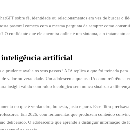
hatGPT sobre fé, identidade ou relacionamentos em vez de buscar o líde
resposta pastoral começa com a mesma pergunta de sempre: como constru
la? O confidente que ele encontra online é um sintoma, e o tratamento 
nteligência artificial
o prudente avalia os seus passos.’ A IA replica o que foi treinada para
tro de valor ou veracidade. Um adolescente que usa IA como referência ce
ura insight válido com ruído ideológico sem nunca sinalizar a diferença
mento no que é verdadeiro, honesto, justo e puro. Esse filtro precisava
e professores. Em 2026, com ferramentas que produzem conteúdo convin
ino deliberado. O adolescente que aprende a distinguir informação de 