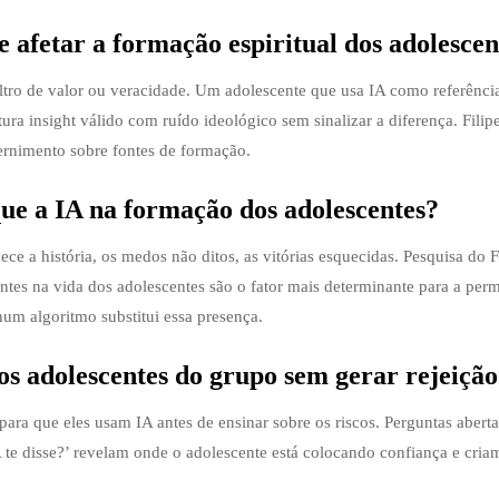
e afetar a formação espiritual dos adolescen
filtro de valor ou veracidade. Um adolescente que usa IA como referência
ra insight válido com ruído ideológico sem sinalizar a diferença. Filip
cernimento sobre fontes de formação.
que a IA na formação dos adolescentes?
ce a história, os medos não ditos, as vitórias esquecidas. Pesquisa do F
sentes na vida dos adolescentes são o fator mais determinante para a per
um algoritmo substitui essa presença.
s adolescentes do grupo sem gerar rejeiçã
ra que eles usam IA antes de ensinar sobre os riscos. Perguntas abert
te disse?’ revelam onde o adolescente está colocando confiança e cria