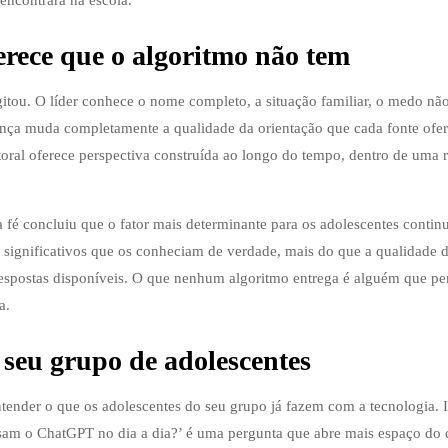
encontrará na escola.
erece que o algoritmo não tem
igitou. O líder conhece o nome completo, a situação familiar, o medo não
rença muda completamente a qualidade da orientação que cada fonte ofer
storal oferece perspectiva construída ao longo do tempo, dentro de uma 
a fé concluiu que o fator mais determinante para os adolescentes conti
os significativos que os conheciam de verdade, mais do que a qualidade 
respostas disponíveis. O que nenhum algoritmo entrega é alguém que pe
a.
 seu grupo de adolescentes
entender o que os adolescentes do seu grupo já fazem com a tecnologia. 
usam o ChatGPT no dia a dia?’ é uma pergunta que abre mais espaço do