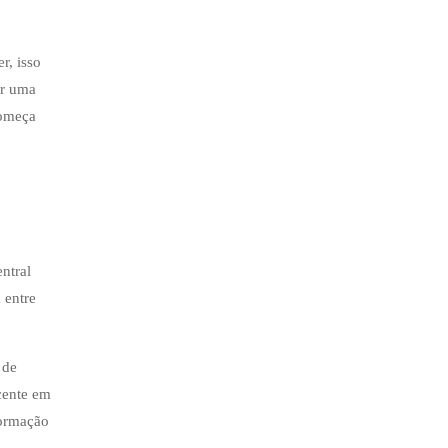
r, isso
ir uma
começa
ntral
 entre
 de
cente em
formação