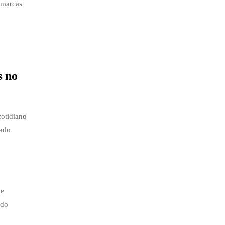
 marcas
s no
cotidiano
dado
ue
ndo