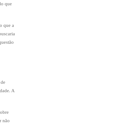
do que
o que a
buscaria
questão
 de
rdade. A
sobre
r não