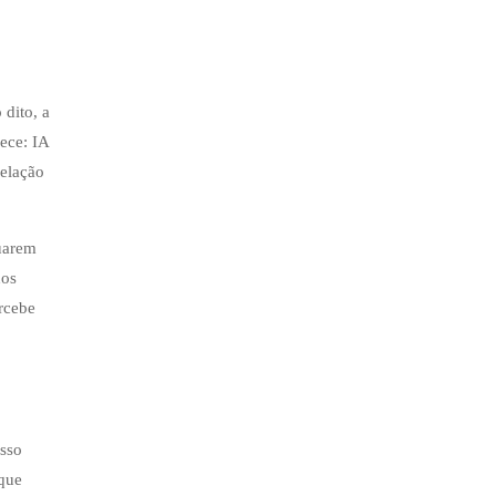
 dito, a
ece: IA
relação
nuarem
dos
rcebe
Isso
 que