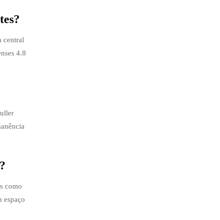
tes?
 central
enses 4.8
uller
manência
o?
as como
m espaço