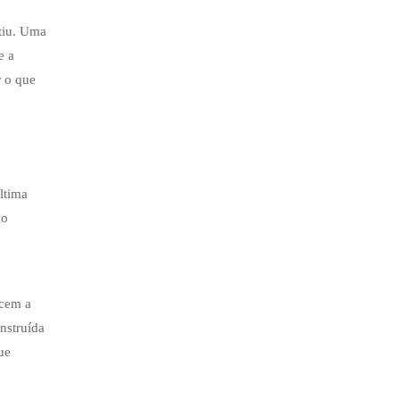
stiu. Uma
e a
r o que
ltima
lo
ecem a
nstruída
ue