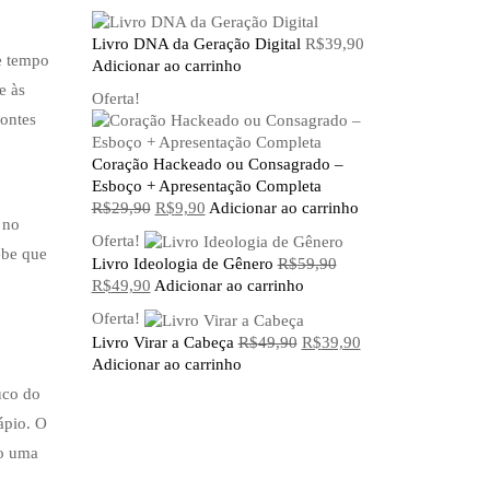
Livro DNA da Geração Digital
R$
39,90
se tempo
Adicionar ao carrinho
e às
Oferta!
fontes
Coração Hackeado ou Consagrado –
Esboço + Apresentação Completa
O
O
R$
29,90
R$
9,90
Adicionar ao carrinho
 no
preço
preço
Oferta!
original
atual
ebe que
Livro Ideologia de Gênero
R$
59,90
era:
é:
O
O
R$
49,90
Adicionar ao carrinho
R$29,90.
R$9,90.
preço
preço
Oferta!
original
atual
O
O
Livro Virar a Cabeça
R$
49,90
R$
39,90
era:
é:
preço
preço
Adicionar ao carrinho
R$59,90.
R$49,90.
original
atual
uco do
era:
é:
ápio. O
R$49,90.
R$39,90.
mo uma