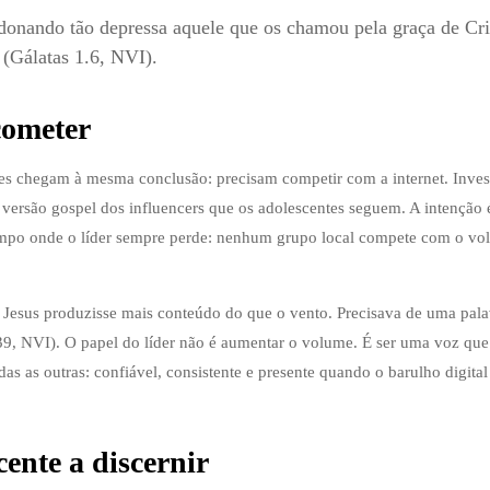
donando tão depressa aquele que os chamou pela graça de Cri
 (Gálatas 1.6, NVI).
cometer
res chegam à mesma conclusão: precisam competir com a internet. Inve
 versão gospel dos influencers que os adolescentes seguem. A intenção 
ampo onde o líder sempre perde: nenhum grupo local compete com o vo
 Jesus produzisse mais conteúdo do que o vento. Precisava de uma pal
.39, NVI). O papel do líder não é aumentar o volume. É ser uma voz que
as as outras: confiável, consistente e presente quando o barulho digital
cente a discernir