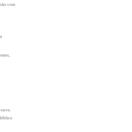
 não com
na
entes,
 ouve.
bíblico