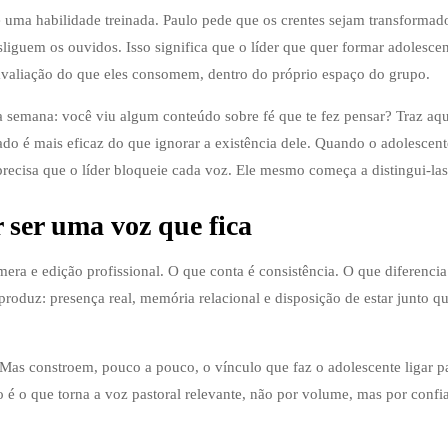
uma habilidade treinada. Paulo pede que os crentes sejam transformad
iguem os ouvidos. Isso significa que o líder que quer formar adolesce
 avaliação do que eles consomem, dentro do próprio espaço do grupo.
 semana: você viu algum conteúdo sobre fé que te fez pensar? Traz aqu
ado é mais eficaz do que ignorar a existência dele. Quando o adolescent
precisa que o líder bloqueie cada voz. Ele mesmo começa a distingui-las
 ser uma voz que fica
ra e edição profissional. O que conta é consistência. O que diferencia 
roduz: presença real, memória relacional e disposição de estar junto q
 Mas constroem, pouco a pouco, o vínculo que faz o adolescente ligar p
lo é o que torna a voz pastoral relevante, não por volume, mas por confi