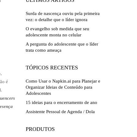
ÚLTIMOS ARTIGOS
Surda de nascença ouviu pela primeira
vez: o detalhe que o líder ignora
O evangelho sob medida que seu
adolescente monta no celular
A pergunta do adolescente que o líder
trata como ameaça
TÓPICOS RECENTES
,
Como Usar o Napkin.ai para Planejar e
não é
Organizar Ideias de Conteúdo para
l.
Adolescentes
luencers
15 ideias para o encerramento de ano
resença
Assistente Pessoal de Agenda / Dola
PRODUTOS