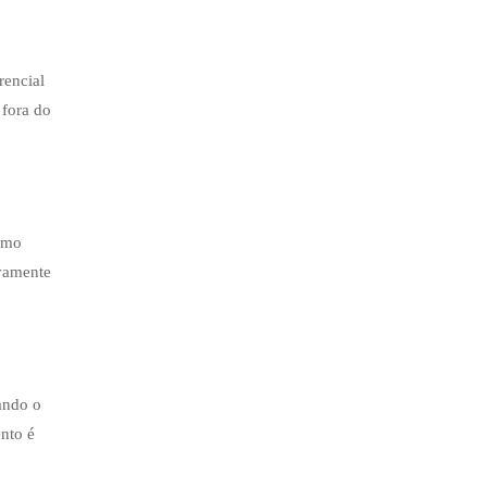
rencial
 fora do
como
ivamente
ando o
nto é