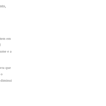
sto,
stem em
é
lume e a
avra que
 o
 diminui