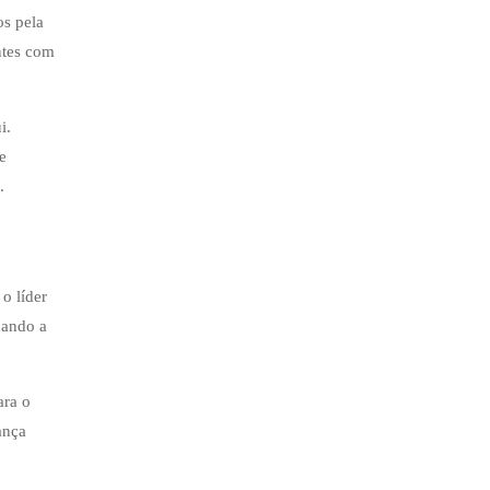
os pela
ntes com
i.
e
.
o líder
uando a
ara o
ança