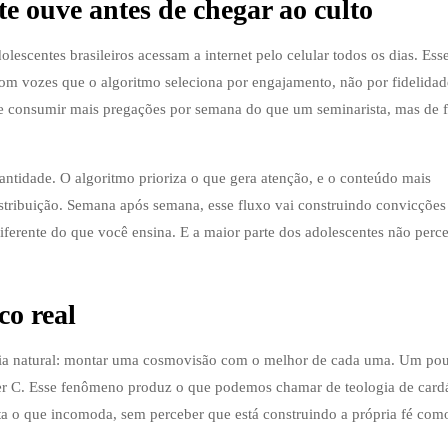
e ouve antes de chegar ao culto
escentes brasileiros acessam a internet pelo celular todos os dias. Es
 com vozes que o algoritmo seleciona por engajamento, não por fidelidad
de consumir mais pregações por semana do que um seminarista, mas de 
antidade. O algoritmo prioriza o que gera atenção, e o conteúdo mais
stribuição. Semana após semana, esse fluxo vai construindo convicções
iferente do que você ensina. E a maior parte dos adolescentes não perc
co real
ncia natural: montar uma cosmovisão com o melhor de cada uma. Um po
oker C. Esse fenômeno produz o que podemos chamar de teologia de card
rta o que incomoda, sem perceber que está construindo a própria fé co