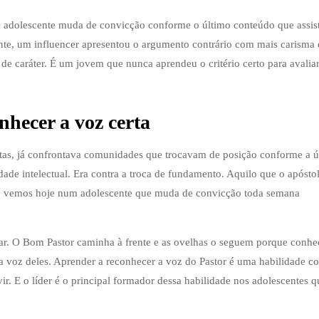
l. O adolescente muda de convicção conforme o último conteúdo que assi
nte, um influencer apresentou o argumento contrário com mais carisma 
 de caráter. É um jovem que nunca aprendeu o critério certo para avalia
nhecer a voz certa
tas, já confrontava comunidades que trocavam de posição conforme a ú
dade intelectual. Era contra a troca de fundamento. Aquilo que o apósto
 vemos hoje num adolescente que muda de convicção toda semana
tar. O Bom Pastor caminha à frente e as ovelhas o seguem porque conh
 voz deles. Aprender a reconhecer a voz do Pastor é uma habilidade co
r. E o líder é o principal formador dessa habilidade nos adolescentes q